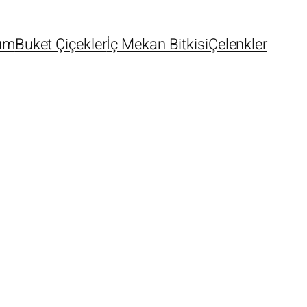
um
Buket Çiçekler
İç Mekan Bitkisi
Çelenkler