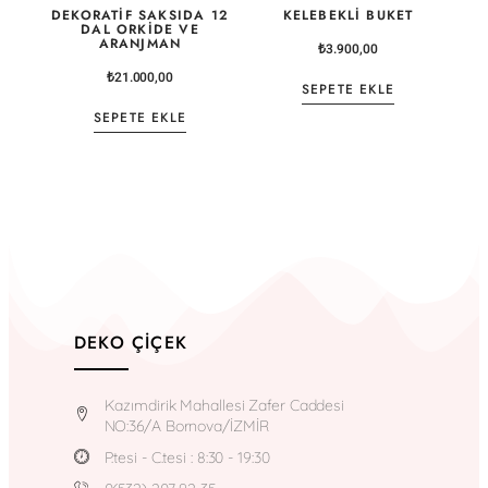
DEKORATIF SAKSIDA 12
KELEBEKLI BUKET
DAL ORKIDE VE
ARANJMAN
₺
3.900,00
₺
21.000,00
SEPETE EKLE
SEPETE EKLE
DEKO ÇIÇEK
Kazımdirik Mahallesi Zafer Caddesi
NO:36/A Bornova/İZMİR
P.tesi - C.tesi : 8:30 - 19:30