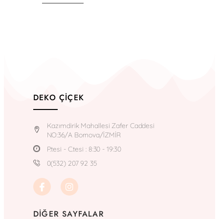
DEKO ÇIÇEK
Kazımdirik Mahallesi Zafer Caddesi
NO:36/A Bornova/İZMİR
P.tesi - C.tesi : 8:30 - 19:30
0(532) 207 92 35
DIĞER SAYFALAR