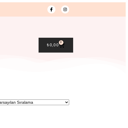
0
₺
0,00
R