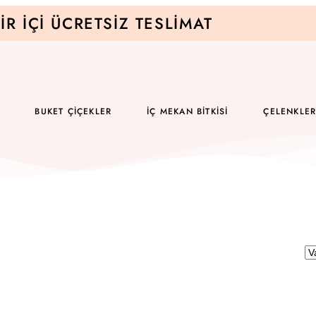
IR İÇI ÜCRETSIZ TESLIMAT
BUKET ÇIÇEKLER
İÇ MEKAN BITKISI
ÇELENKLE