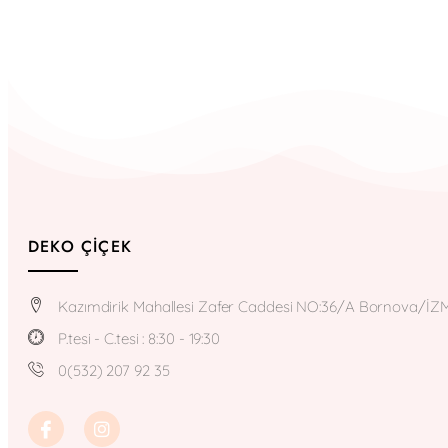
DEKO ÇIÇEK
Kazımdirik Mahallesi Zafer Caddesi NO:36/A Bornova/İZ
P.tesi - C.tesi : 8:30 - 19:30
0(532) 207 92 35