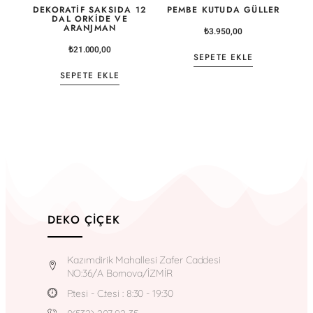
DEKORATIF SAKSIDA 12
PEMBE KUTUDA GÜLLER
DAL ORKIDE VE
ARANJMAN
₺
3.950,00
₺
21.000,00
SEPETE EKLE
SEPETE EKLE
DEKO ÇIÇEK
Kazımdirik Mahallesi Zafer Caddesi
NO:36/A Bornova/İZMİR
P.tesi - C.tesi : 8:30 - 19:30