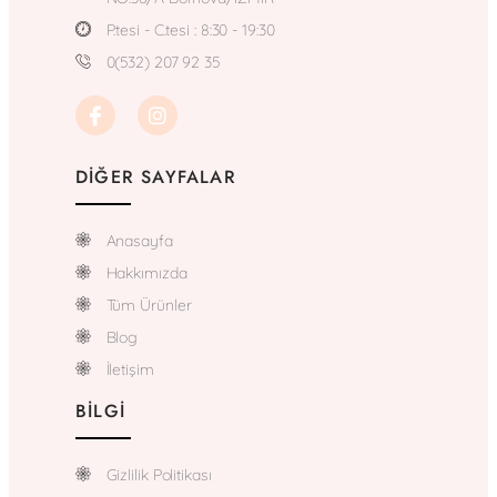
P.tesi - C.tesi : 8:30 - 19:30
0(532) 207 92 35
DIĞER SAYFALAR
Anasayfa
Hakkımızda
Tüm Ürünler
Blog
İletişim
BILGI
Gizlilik Politikası