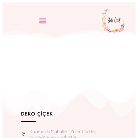
DEKO ÇIÇEK
Kazımdirik Mahallesi Zafer Caddesi
NO:36/A Bornova/İZMİR