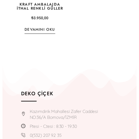
KRAFT AMBALAJDA
İTHAL RENKLI GÜLLER
₺
3.950,00
DEVAMINI OKU
DEKO ÇIÇEK
Kazımdirik Mahallesi Zafer Caddesi
NO:36/A Bornova/İZMİR
P.tesi - C.tesi : 8:30 - 19:30
0(532) 207 92 35