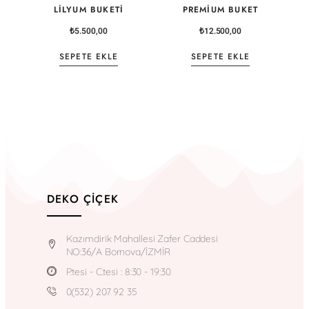
LILYUM BUKETI
PREMIUM BUKET
₺
5.500,00
₺
12.500,00
SEPETE EKLE
SEPETE EKLE
DEKO ÇIÇEK
Kazımdirik Mahallesi Zafer Caddesi
NO:36/A Bornova/İZMİR
P.tesi - C.tesi : 8:30 - 19:30
0(532) 207 92 35