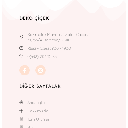
DEKO ÇIÇEK
Kazımdirik Mahallesi Zafer Caddesi
NO:36/A Bornova/İZMİR
P.tesi - C.tesi : 8:30 - 19:30
0(532) 207 92 35
DIĞER SAYFALAR
Anasayfa
Hakkımızda
Tüm Ürünler
Blog