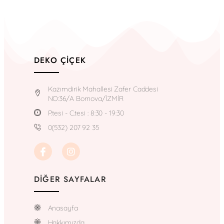
DEKO ÇIÇEK
Kazımdirik Mahallesi Zafer Caddesi
NO:36/A Bornova/İZMİR
P.tesi - C.tesi : 8:30 - 19:30
0(532) 207 92 35
DIĞER SAYFALAR
Anasayfa
Hakkımızda