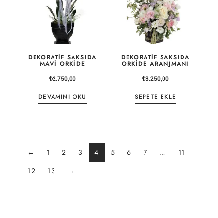
DEKORATIF SAKSIDA
DEKORATIF SAKSIDA
MAVI ORKIDE
ORKIDE ARANJMANI
₺
2.750,00
₺
3.250,00
DEVAMINI OKU
SEPETE EKLE
←
1
2
3
4
5
6
7
…
11
12
13
→