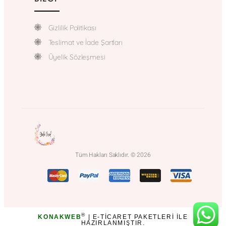
Gizlilik Politikası
Teslimat ve İade Şartları
Üyelik Sözleşmesi
Tüm Hakları Saklıdır. © 2026
®
KONAKWEB
| E-TICARET PAKETLERI ILE
HAZIRLANMIŞTIR.