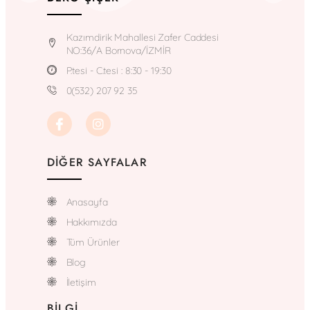
Kazımdirik Mahallesi Zafer Caddesi
NO:36/A Bornova/İZMİR
P.tesi - C.tesi : 8:30 - 19:30
0(532) 207 92 35
DIĞER SAYFALAR
Anasayfa
Hakkımızda
Tüm Ürünler
Blog
İletişim
BILGI