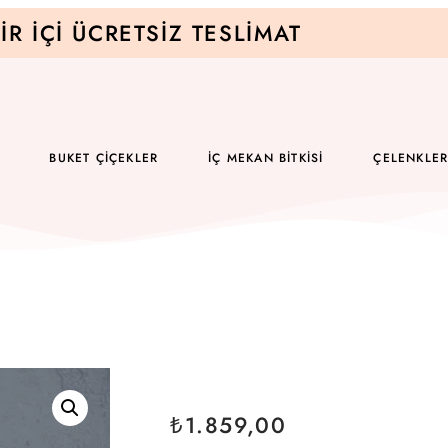
IR İÇI ÜCRETSIZ TESLIMAT
BUKET ÇIÇEKLER
İÇ MEKAN BITKISI
ÇELENKLE
₺
1.859,00