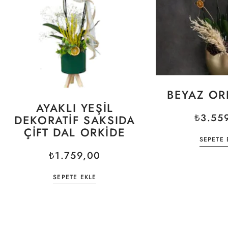
BEYAZ OR
AYAKLI YEŞIL
₺
3.55
DEKORATIF SAKSIDA
ÇIFT DAL ORKIDE
SEPETE 
₺
1.759,00
SEPETE EKLE