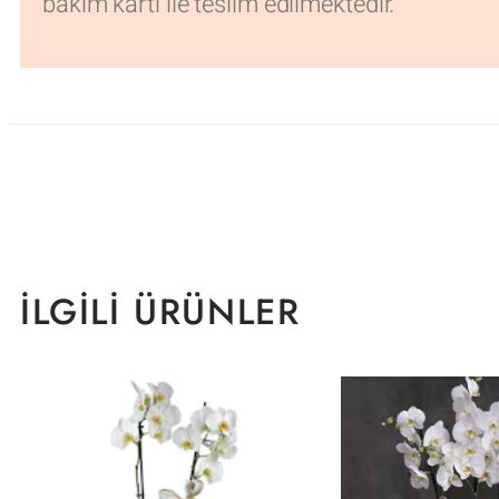
bakım kartı ile teslim edilmektedir.
İLGILI ÜRÜNLER