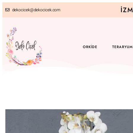
İZM
dekocicek@dekocicek.com
ORKIDE
TERARYUM