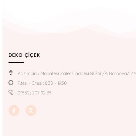
DEKO ÇIÇEK
Kazımdirik Mahallesi Zafer Caddesi NO:36/A Bornova/İZ
P.tesi - C.tesi : 8:30 - 19:30
0(532) 207 92 35