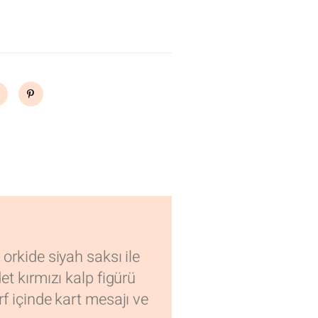
 orkide siyah saksı ile
et kırmızı kalp figürü
rf içinde kart mesajı ve