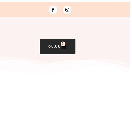
0
₺
0,00
R