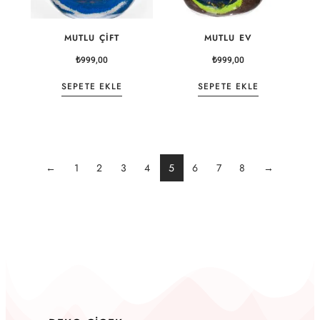
MUTLU ÇIFT
MUTLU EV
₺
999,00
₺
999,00
SEPETE EKLE
SEPETE EKLE
←
1
2
3
4
5
6
7
8
→