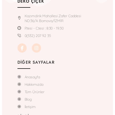
DEKO ÇIÇEK
Kazımdirik Mahallesi Zafer Caddesi
NO:36/A Bornova/İZMİR
P.tesi - C.tesi : 8:30 - 19:30
0(532) 207 92 35
DIĞER SAYFALAR
Anasayfa
Hakkımızda
Tüm Ürünler
Blog
İletişim