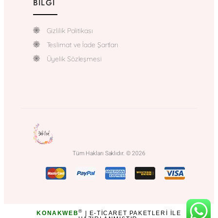
BILGI
Gizlilik Politikası
Teslimat ve İade Şartları
Üyelik Sözleşmesi
Tüm Hakları Saklıdır. © 2026
®
KONAKWEB
| E-TICARET PAKETLERI ILE