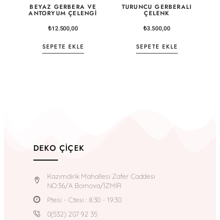
BEYAZ GERBERA VE
TURUNCU GERBERALI
ANTORYUM ÇELENGI
ÇELENK
₺
12.500,00
₺
3.500,00
SEPETE EKLE
SEPETE EKLE
DEKO ÇIÇEK
Kazımdirik Mahallesi Zafer Caddesi
NO:36/A Bornova/İZMİR
P.tesi - C.tesi : 8:30 - 19:30
0(532) 207 92 35