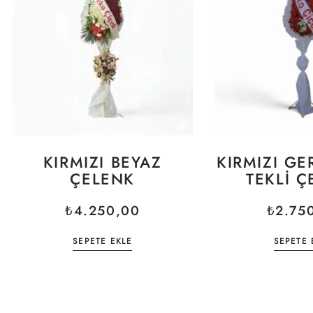
KIRMIZI BEYAZ
KIRMIZI GE
ÇELENK
TEKLI Ç
₺
4.250,00
₺
2.75
SEPETE EKLE
SEPETE 