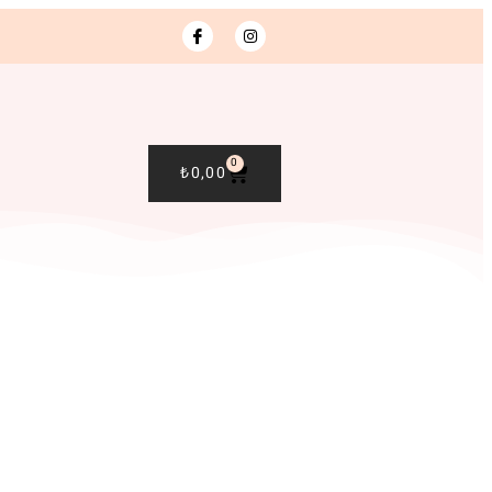
0
₺
0,00
R