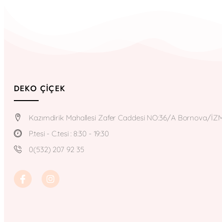
DEKO ÇIÇEK
Kazımdirik Mahallesi Zafer Caddesi NO:36/A Bornova/İZ
P.tesi - C.tesi : 8:30 - 19:30
0(532) 207 92 35