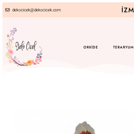
İZM
dekocicek@dekocicek.com
ORKIDE
TERARYUM