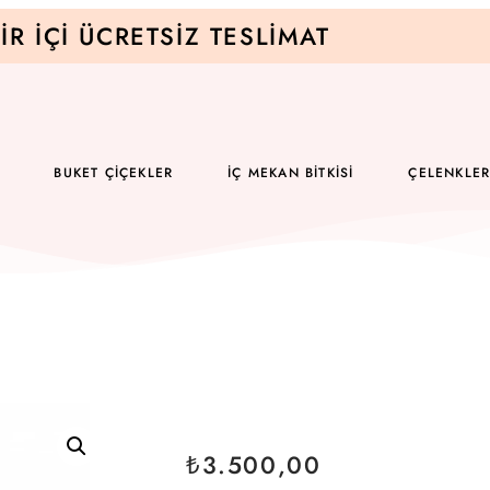
IR İÇI ÜCRETSIZ TESLIMAT
BUKET ÇIÇEKLER
İÇ MEKAN BITKISI
ÇELENKLE
₺
3.500,00