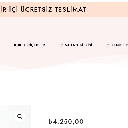
IR İÇI ÜCRETSIZ TESLIMAT
BUKET ÇIÇEKLER
İÇ MEKAN BITKISI
ÇELENKLE
₺
4.250,00