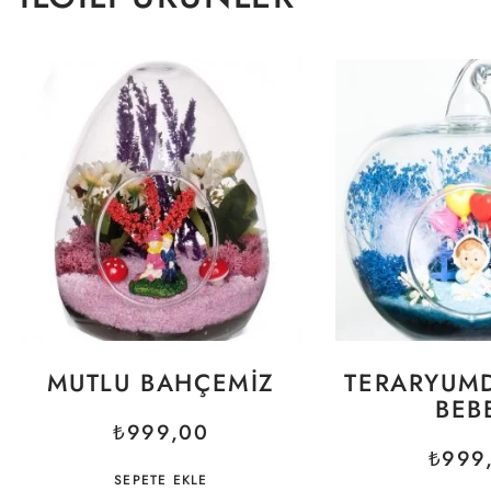
MUTLU BAHÇEMIZ
TERARYUM
BEB
₺
999,00
₺
999
SEPETE EKLE