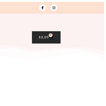
0
₺
0,00
R