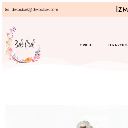
İZM
dekocicek@dekocicek.com
ORKIDE
TERARYUM