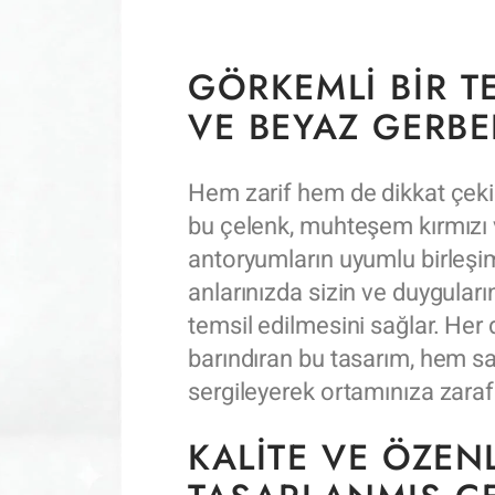
GÖRKEMLI BIR TE
VE BEYAZ GERB
Hem zarif hem de dikkat çekic
bu çelenk, muhteşem kırmızı 
antoryumların uyumlu birleşim
anlarınızda sizin ve duyguları
temsil edilmesini sağlar. Her
barındıran bu tasarım, hem s
sergileyerek ortamınıza zaraf
KALITE VE ÖZEN