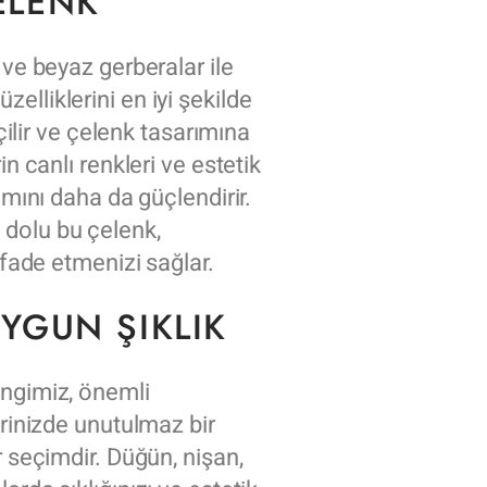
ELENK
 ve beyaz gerberalar ile
lliklerini en iyi şekilde
eçilir ve çelenk tasarımına
in canlı renkleri ve estetik
amını daha da güçlendirir.
dolu bu çelenk,
ifade etmenizi sağlar.
YGUN ŞIKLIK
engimiz, önemli
erinizde unutulmaz bir
r seçimdir. Düğün, nişan,