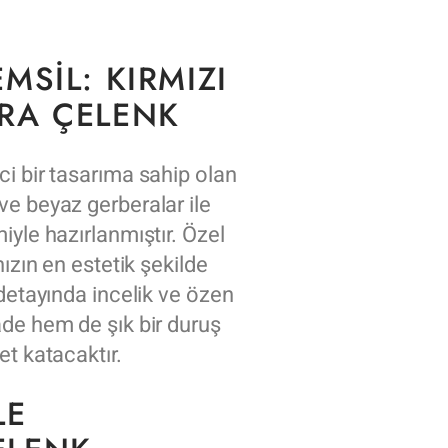
MSIL: KIRMIZI
ERA ÇELENK
i bir tasarıma sahip olan
ve beyaz gerberalar ile
iyle hazırlanmıştır. Özel
nızın en estetik şekilde
 detayında incelik ve özen
ade hem de şık bir duruş
et katacaktır.
LE