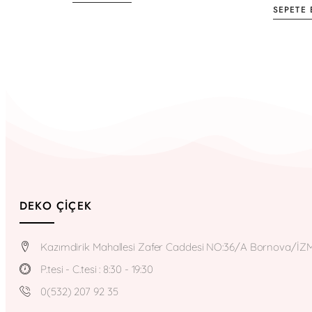
SEPETE 
DEKO ÇIÇEK
Kazımdirik Mahallesi Zafer Caddesi NO:36/A Bornova/İZ
P.tesi - C.tesi : 8:30 - 19:30
0(532) 207 92 35