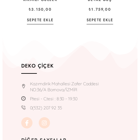
₺
3.150,00
₺
1.759,00
SEPETE EKLE
SEPETE EKLE
DEKO ÇIÇEK
Kazımdirik Mahallesi Zafer Caddesi
NO:36/A Bornova/İZMİR
P.tesi - C.tesi : 8:30 - 19:30
0(532) 207 92 35