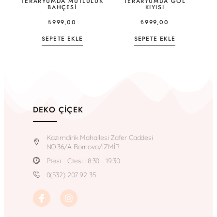
TERARYUMDA MUTLULUK
TERARYUMDA GÖL
BAHÇESI
KIYISI
₺
999,00
₺
999,00
SEPETE EKLE
SEPETE EKLE
DEKO ÇIÇEK
Kazımdirik Mahallesi Zafer Caddesi
NO:36/A Bornova/İZMİR
P.tesi - C.tesi : 8:30 - 19:30
0(532) 207 92 35