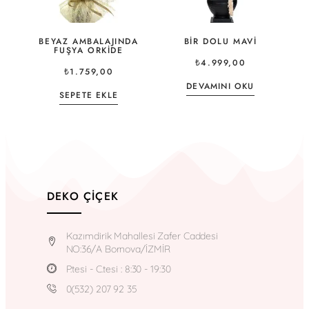
BEYAZ AMBALAJINDA
BIR DOLU MAVI
FUŞYA ORKIDE
₺
4.999,00
₺
1.759,00
DEVAMINI OKU
SEPETE EKLE
DEKO ÇIÇEK
Kazımdirik Mahallesi Zafer Caddesi
NO:36/A Bornova/İZMİR
P.tesi - C.tesi : 8:30 - 19:30
0(532) 207 92 35