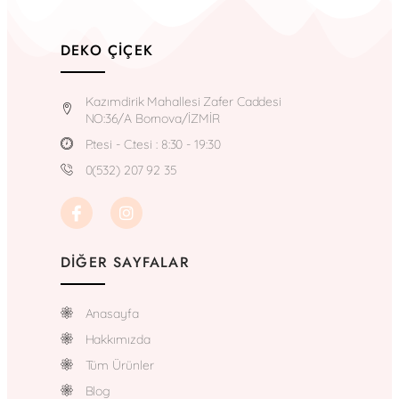
DEKO ÇIÇEK
Kazımdirik Mahallesi Zafer Caddesi
NO:36/A Bornova/İZMİR
P.tesi - C.tesi : 8:30 - 19:30
0(532) 207 92 35
DIĞER SAYFALAR
Anasayfa
Hakkımızda
Tüm Ürünler
Blog