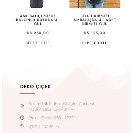
AŞK BAHÇEMIZDE
SIYAH KIRMIZI
BALONLU KUTUDA 41
AMBALAJDA 41 ADET
GÜL
KIRMIZI GÜL
₺
8.250,00
₺
5.125,00
SEPETE EKLE
SEPETE EKLE
DEKO ÇIÇEK
Kazımdirik Mahallesi Zafer Caddesi
NO:36/A Bornova/İZMİR
P.tesi - C.tesi : 8:30 - 19:30
0(532) 207 92 35