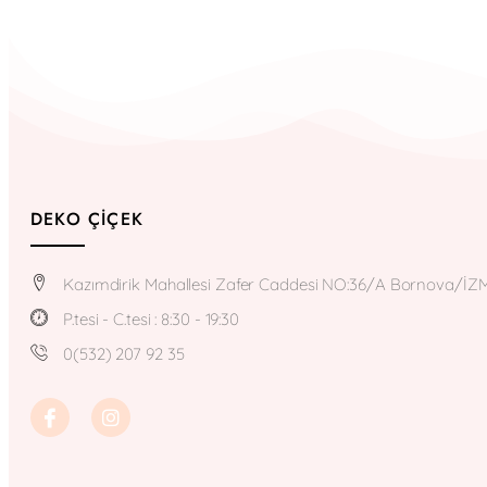
DEKO ÇIÇEK
Kazımdirik Mahallesi Zafer Caddesi NO:36/A Bornova/İZ
P.tesi - C.tesi : 8:30 - 19:30
0(532) 207 92 35