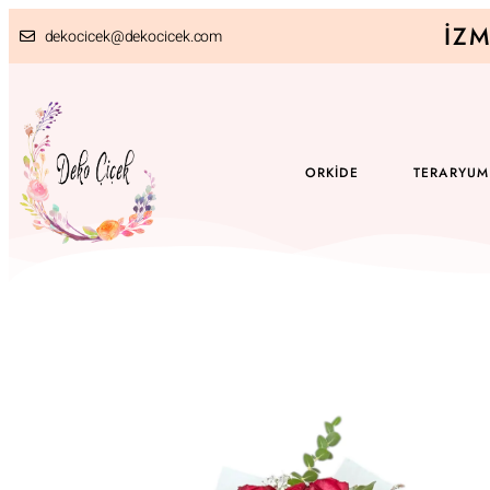
İZM
dekocicek@dekocicek.com
ORKIDE
TERARYUM