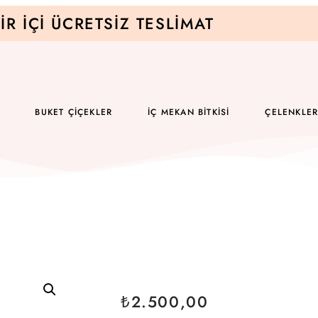
IR İÇI ÜCRETSIZ TESLIMAT
BUKET ÇIÇEKLER
İÇ MEKAN BITKISI
ÇELENKLE
₺
2.500,00