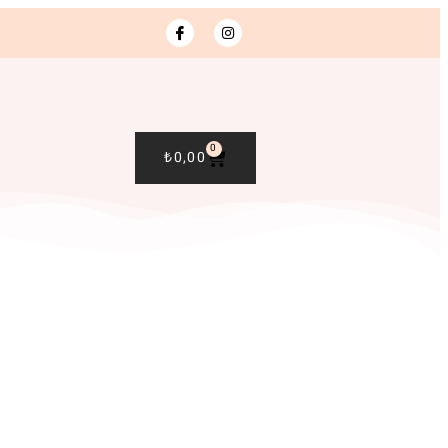
0
₺
0,00
R