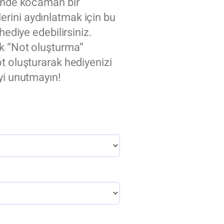
zünde kocaman bir
rini aydınlatmak için bu
hediye edebilirsiniz.
ak “Not oluşturma”
t oluşturarak hediyenizi
yi unutmayın!