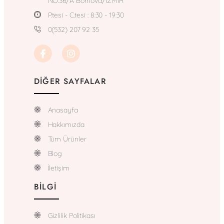
NO:36/A Bornova/İZMİR
P.tesi - C.tesi : 8:30 - 19:30
0(532) 207 92 35
DIĞER SAYFALAR
Anasayfa
Hakkımızda
Tüm Ürünler
Blog
İletişim
BILGI
Gizlilik Politikası