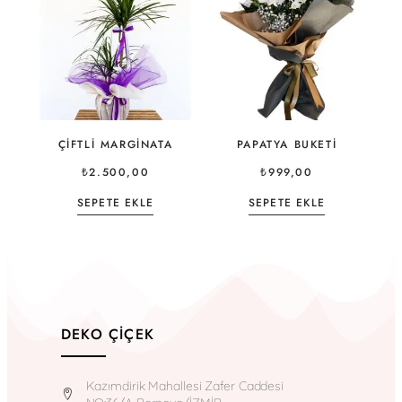
ÇIFTLI MARGINATA
PAPATYA BUKETI
₺
2.500,00
₺
999,00
SEPETE EKLE
SEPETE EKLE
DEKO ÇIÇEK
Kazımdirik Mahallesi Zafer Caddesi