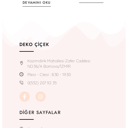
DEVAMINI OKU
DEKO ÇIÇEK
Kazımdirik Mahallesi Zafer Caddesi
NO:36/A Bornova/İZMİR
P.tesi - C.tesi : 8:30 - 19:30
0(532) 207 92 35
DIĞER SAYFALAR