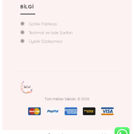
BILGI
Gizlilik Politikası
Teslimat ve İade Şartları
Üyelik Sözleşmesi
Tüm Hakları Saklıdır. © 2026