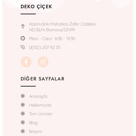
DEKO ÇIÇEK
Kazımdirik Mahallesi Zafer Caddesi
NO:36/A Bornova/İZMİR
P.tesi - C.tesi : 8:30 - 19:30
0(532) 207 92 35
DIĞER SAYFALAR
Anasayfa
Hakkımızda
Tüm Ürünler
Blog
İletişim