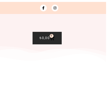
0
₺
0,00
R