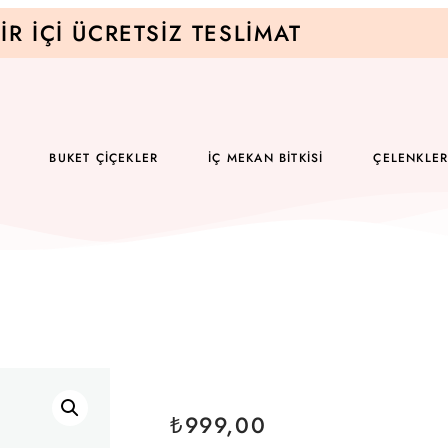
IR İÇI ÜCRETSIZ TESLIMAT
BUKET ÇIÇEKLER
İÇ MEKAN BITKISI
ÇELENKLE
₺
999,00