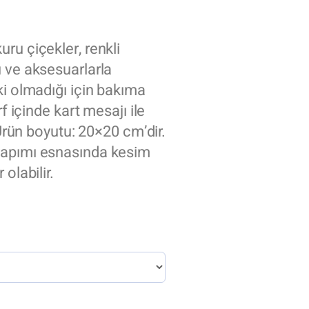
ru çiçekler, renkli
 ve aksesuarlarla
ki olmadığı için bakıma
rf içinde kart mesajı ile
 Ürün boyutu: 20×20 cm’dir.
yapımı esnasında kesim
olabilir.