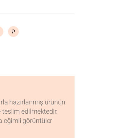
arla hazırlanmış ürünün
e teslim edilmektedir.
 eğimli görüntüler