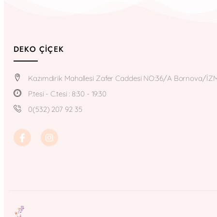
DEKO ÇIÇEK
Kazımdirik Mahallesi Zafer Caddesi NO:36/A Bornova/İZ
P.tesi - C.tesi : 8:30 - 19:30
0(532) 207 92 35