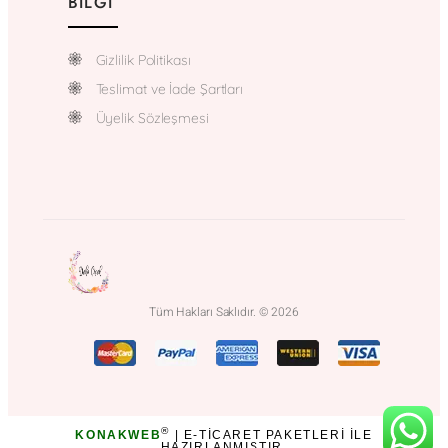
BILGI
Gizlilik Politikası
Teslimat ve İade Şartları
Üyelik Sözleşmesi
Tüm Hakları Saklıdır. © 2026
®
KONAKWEB
| E-TICARET PAKETLERI ILE
HAZIRLANMIŞTIR.