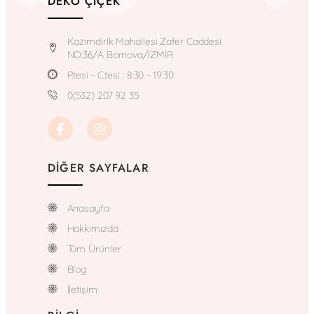
DEKO ÇIÇEK
Kazımdirik Mahallesi Zafer Caddesi
NO:36/A Bornova/İZMİR
P.tesi - C.tesi : 8:30 - 19:30
0(532) 207 92 35
DIĞER SAYFALAR
Anasayfa
Hakkımızda
Tüm Ürünler
Blog
İletişim