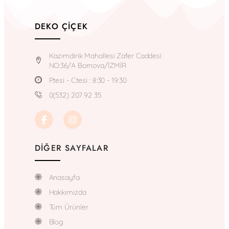
DEKO ÇIÇEK
Kazımdirik Mahallesi Zafer Caddesi
NO:36/A Bornova/İZMİR
P.tesi - C.tesi : 8:30 - 19:30
0(532) 207 92 35
DIĞER SAYFALAR
Anasayfa
Hakkımızda
Tüm Ürünler
Blog