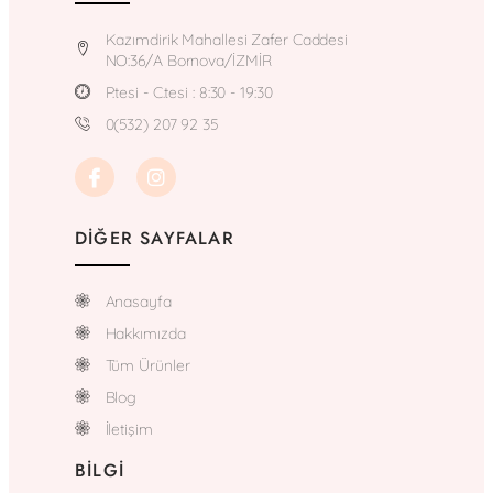
Kazımdirik Mahallesi Zafer Caddesi
NO:36/A Bornova/İZMİR
P.tesi - C.tesi : 8:30 - 19:30
0(532) 207 92 35
DIĞER SAYFALAR
Anasayfa
Hakkımızda
Tüm Ürünler
Blog
İletişim
BILGI