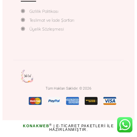
Gizlilik Politikası
Teslimat ve İade Şartları
Üyelik Sözleşmesi
Tüm Hakları Saklıdır. © 2026
®
KONAKWEB
| E-TICARET PAKETLERI ILE
HAZIRLANMIŞTIR.