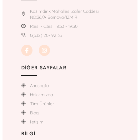
Kazımdirik Mahallesi Zafer Caddesi
NO:36/A Bornova/İZMİR
P.tesi - C.tesi : 8:30 - 19:30
0(532) 207 92 35
DIĞER SAYFALAR
Anasayfa
Hakkımızda
Tüm Ürünler
Blog
İletişim
BILGI