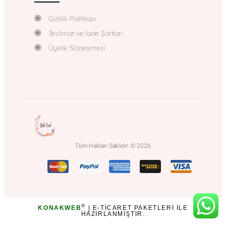
Gizlilik Politikası
Teslimat ve İade Şartları
Üyelik Sözleşmesi
Tüm Hakları Saklıdır. © 2026
®
KONAKWEB
| E-TICARET PAKETLERI ILE
HAZIRLANMIŞTIR.