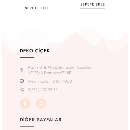
SEPETE EKLE
SEPETE EKLE
DEKO ÇIÇEK
Kazımdirik Mahallesi Zafer Caddesi
NO:36/A Bornova/İZMİR
P.tesi - C.tesi : 8:30 - 19:30
0(532) 207 92 35
DIĞER SAYFALAR