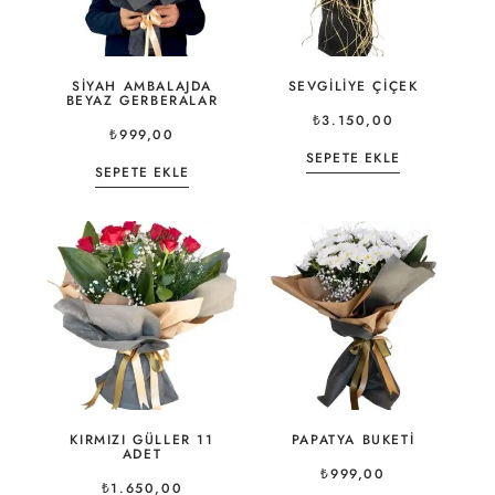
SIYAH AMBALAJDA
SEVGILIYE ÇIÇEK
BEYAZ GERBERALAR
₺
3.150,00
₺
999,00
SEPETE EKLE
SEPETE EKLE
KIRMIZI GÜLLER 11
PAPATYA BUKETI
ADET
₺
999,00
₺
1.650,00