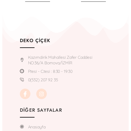
DEKO ÇIÇEK
Kazımdirik Mahallesi Zafer Caddesi
NO:36/A Bornova/İZMİR
P.tesi - C.tesi : 8:30 - 19:30
0(532) 207 92 35
DIĞER SAYFALAR
Anasayfa