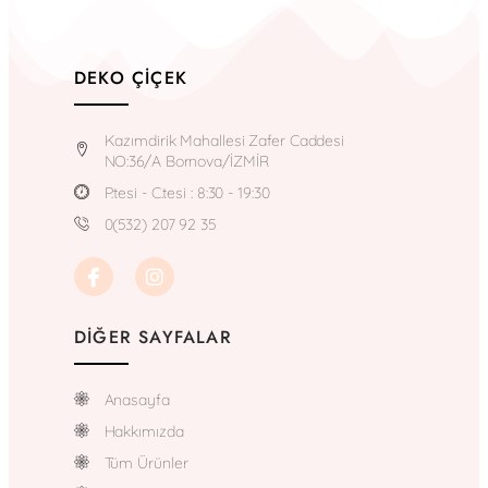
DEKO ÇIÇEK
Kazımdirik Mahallesi Zafer Caddesi
NO:36/A Bornova/İZMİR
P.tesi - C.tesi : 8:30 - 19:30
0(532) 207 92 35
DIĞER SAYFALAR
Anasayfa
Hakkımızda
Tüm Ürünler